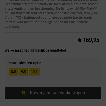
Gecombineerd met de nieuwste innovaties biedt deze schoen
uitstekende grip en bescherming. De lichtgewicht FlexPlate™
en FloatPro™ tussenzool zorgen voor extra comfort, terwijl de
Vibram TC5+ buitenzool voor ongeëvenaarde tractie zorgt.
Perfect voor avonturen op ruige paden met incidentele
obstakels.
€
169,95
Welke maat heb ik? Bekijk de
maattabel
Maat:
Kies Een Optie
8.5
9.5
10.5
Toevoegen aan winkelwagen