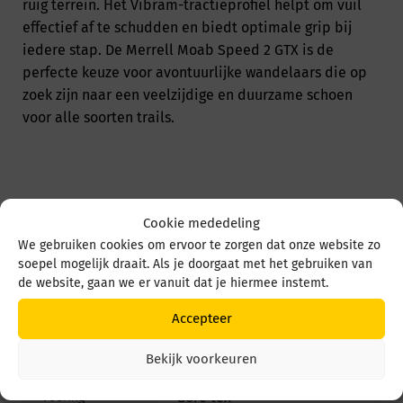
ruig terrein. Het Vibram-tractieprofiel helpt om vuil
effectief af te schudden en biedt optimale grip bij
iedere stap. De Merrell Moab Speed 2 GTX is de
perfecte keuze voor avontuurlijke wandelaars die op
zoek zijn naar een veelzijdige en duurzame schoen
voor alle soorten trails.
Extra informatie
Cookie mededeling
We gebruiken cookies om ervoor te zorgen dat onze website zo
Groen
Kleurgroep
soepel mogelijk draait. Als je doorgaat met het gebruiken van
de website, gaan we er vanuit dat je hiermee instemt.
Ja
Los voetbed
Accepteer
Kunsstof
Materiaal
Bekijk voorkeuren
Gore tex
Voering