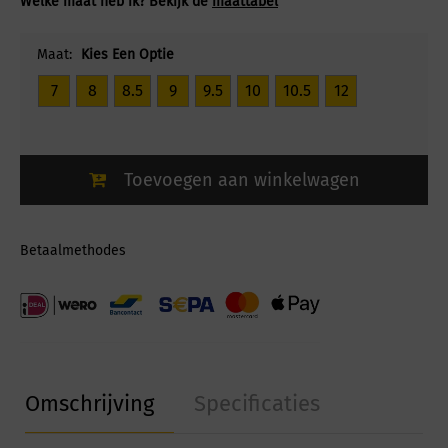
Welke maat heb ik? Bekijk de
maattabel
Maat:
Kies Een Optie
7
8
8.5
9
9.5
10
10.5
12
Toevoegen aan winkelwagen
Betaalmethodes
Omschrijving
Specificaties