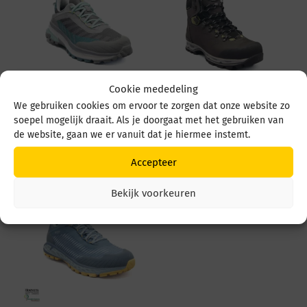
Cookie mededeling
Meindl Yampa Lady
Meindl Bellavista 2
We gebruiken cookies om ervoor te zorgen dat onze website zo
GTX 4783 03
Lady 2668 31 antracite
soepel mogelijk draait. Als je doorgaat met het gebruiken van
Grau/mint
de website, gaan we er vanuit dat je hiermee instemt.
€
309,95
€
199,95
Accepteer
Bekijk voorkeuren