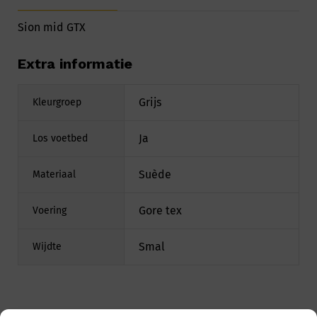
Sion mid GTX
Extra informatie
Grijs
Kleurgroep
Ja
Los voetbed
Suède
Materiaal
Gore tex
Voering
Smal
Wijdte