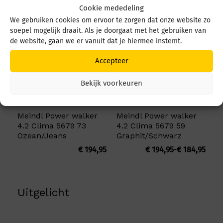
Misschien is dit wat voor u:
Cookie mededeling
We gebruiken cookies om ervoor te zorgen dat onze website zo
soepel mogelijk draait. Als je doorgaat met het gebruiken van
de website, gaan we er vanuit dat je hiermee instemt.
Accepteer
Bekijk voorkeuren
Meindl Power walker
Meindl Power walker
4.2 Clima 5679 73
4.2 Clima 5679 59
Ozean/Jeans
Graphit/Schwarz
Prijs
€
194,95
€
194,95
-
€
184,95
€ 184
tot
€ 194
Uitgelicht