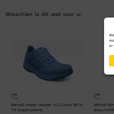
Misschien is dit wat voor u:
We
mo
er
Meindl Power walker 4.2 Clima 5679
Meindl Ya
73 Ozean/Jeans
Grau/min