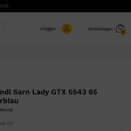
BLOG
Inloggen
0
ndl Sarn Lady GTX 5543 65
rblau
:
Meindl
ady GTX