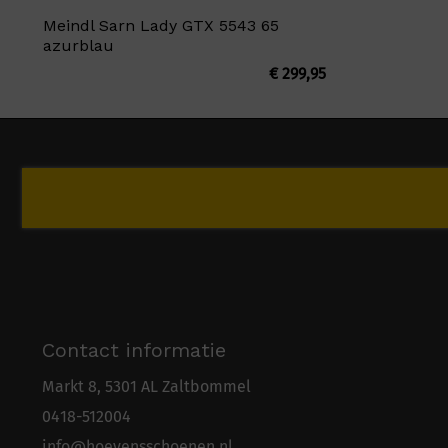
Meindl Sarn Lady GTX 5543 65
azurblau
€
299,95
Contact informatie
Markt 8, 5301 AL Zaltbommel
0418-5
1
2004
info@hoevensschoenen.nl