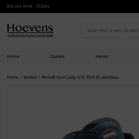
Skip
Bel ons 0418 - 512004
to
content
Home
Dames
Heren
Home
»
Winkel
»
Meindl Sarn Lady GTX 5543 65 azurblau