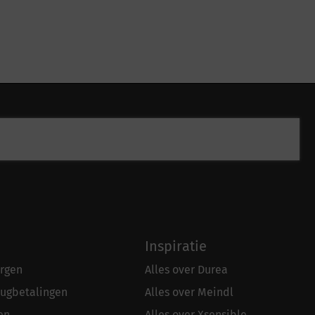
Inspiratie
rgen
Alles over Durea
rugbetalingen
Alles over Meindl
en
Alles over Xsensible