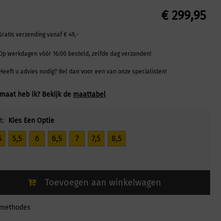
€
299,95
Gratis verzending vanaf € 49,-
Op werkdagen vóór 16:00 besteld, zelfde dag verzonden!
Heeft u advies nodig? Bel dan voor een van onze specialisten!
maat heb ik? Bekijk de
maattabel
t:
Kies Een Optie
5
5,5
6
6,5
7
7,5
8,5
Toevoegen aan winkelwagen
lmethodes