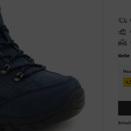
Welke 
Maa
4,
Betaa