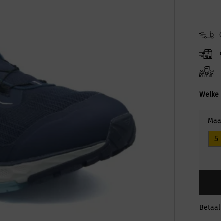
Welke 
Maa
5
Betaa