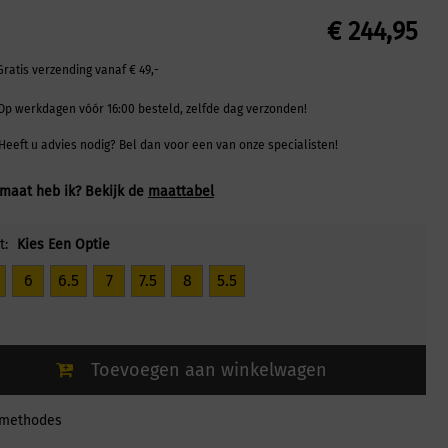
€
244,95
Gratis verzending vanaf € 49,-
Op werkdagen vóór 16:00 besteld, zelfde dag verzonden!
Heeft u advies nodig? Bel dan voor een van onze specialisten!
maat heb ik? Bekijk de
maattabel
t:
Kies Een Optie
6
6.5
7
7.5
8
5.5
Toevoegen aan winkelwagen
lmethodes