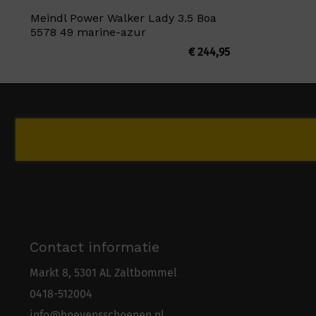
Meindl Power Walker Lady 3.5 Boa
5578 49 marine-azur
€
244,95
Contact informatie
Markt 8, 5301 AL Zaltbommel
0418-5
1
2004
info@hoevensschoenen.nl