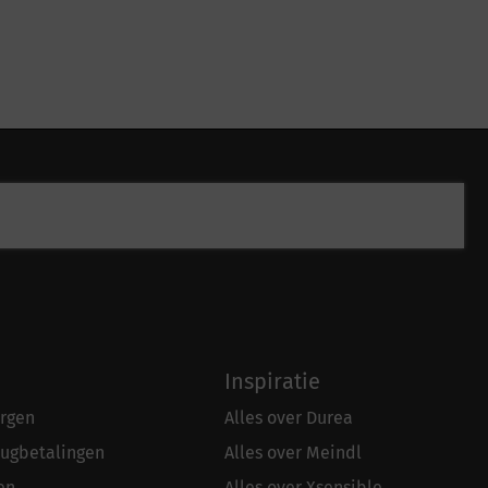
Inspiratie
rgen
Alles over Durea
rugbetalingen
Alles over Meindl
en
Alles over Xsensible