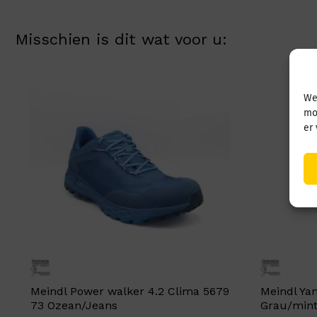
Misschien is dit wat voor u:
We
mo
er
Meindl Power walker 4.2 Clima 5679
Meindl Ya
73 Ozean/Jeans
Grau/min