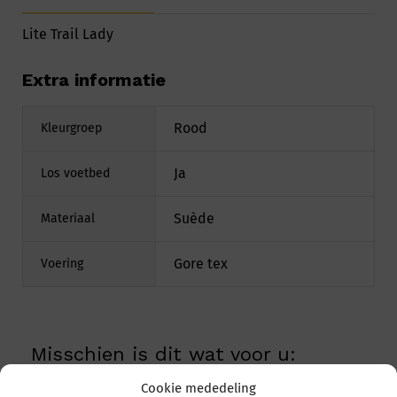
Lite Trail Lady
Extra informatie
Rood
Kleurgroep
Ja
Los voetbed
Suède
Materiaal
Gore tex
Voering
Misschien is dit wat voor u:
Cookie mededeling