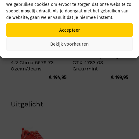
We gebruiken cookies om ervoor te zorgen dat onze website zo
soepel mogelijk draait. Als je doorgaat met het gebruiken van
de website, gaan we er vanuit dat je hiermee instemt.
Accepteer
Bekijk voorkeuren
Meindl Power walker
Meindl Yampa Lady
4.2 Clima 5679 73
GTX 4783 03
Ozean/Jeans
Grau/mint
€
194,95
€
199,95
Uitgelicht