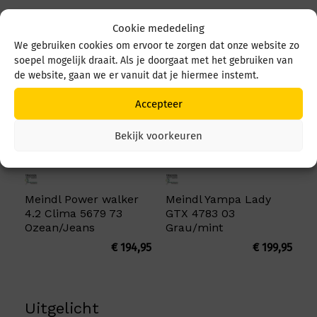
Cookie mededeling
Misschien is dit wat voor u:
We gebruiken cookies om ervoor te zorgen dat onze website zo
soepel mogelijk draait. Als je doorgaat met het gebruiken van
de website, gaan we er vanuit dat je hiermee instemt.
Accepteer
Bekijk voorkeuren
Meindl Power walker
Meindl Yampa Lady
4.2 Clima 5679 73
GTX 4783 03
Ozean/Jeans
Grau/mint
€
194,95
€
199,95
Uitgelicht