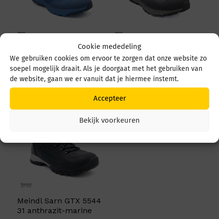
Cookie mededeling
Meindl Power walker
Meindl Power walker
We gebruiken cookies om ervoor te zorgen dat onze website zo
4.2 Clima 5679 73
4.2 Clima 5679 59
Ozean/Jeans
Graphit/Schwarz
soepel mogelijk draait. Als je doorgaat met het gebruiken van
de website, gaan we er vanuit dat je hiermee instemt.
Prijs
€
194,95
€
194,95
-
€
184,95
€ 184
tot
Accepteer
€ 194
Bekijk voorkeuren
Meindl Sarn GTX 5544
31 anthrazit-marine