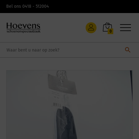
Skip
Bel ons 0418 - 512004
to
content
0