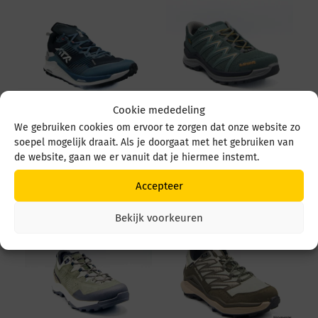
Cookie mededeling
We gebruiken cookies om ervoor te zorgen dat onze website zo
Lowa Madrix M
Lowa Innox Pro
soepel mogelijk draait. Als je doorgaat met het gebruiken van
LT311830 6930
4Daagse WS LD521709
Navy/Grey
7119 Conifer/Mandarijn
de website, gaan we er vanuit dat je hiermee instemt.
€
179,95
€
179,95
Accepteer
Bekijk voorkeuren