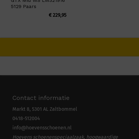
GTX Mid WS LW321916
5129 Paars
€
229,95
Contact informatie
Markt 8, 5301 AL Zaltbommel
0418-5
1
2004
info@hoevensschoenen.nl
Hoevens schoenenspeciaalzaak, hoogwaardige