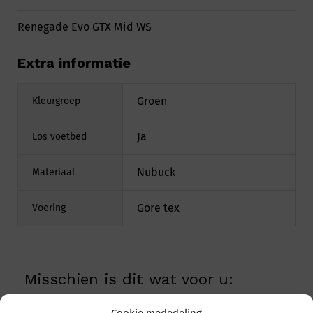
Renegade Evo GTX Mid WS
Extra informatie
Groen
Kleurgroep
Ja
Los voetbed
Nubuck
Materiaal
Gore tex
Voering
Misschien is dit wat voor u: