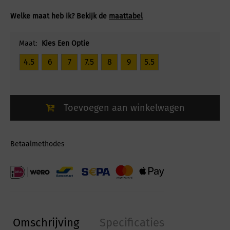
Welke maat heb ik? Bekijk de
maattabel
Maat:
Kies Een Optie
4.5
6
7
7.5
8
9
5.5
Toevoegen aan winkelwagen
Betaalmethodes
Omschrijving
Specificaties