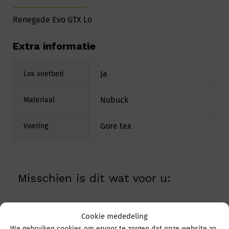
Renegade Evo GTX Lo
Extra informatie
Ja
Los voetbed
Nubuck
Materiaal
Gore tex
Voering
Misschien is dit wat voor u:
Cookie mededeling
We gebruiken cookies om ervoor te zorgen dat onze website zo