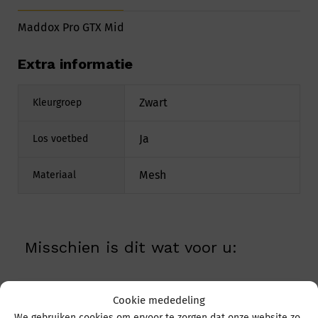
Maddox Pro GTX Mid
Extra informatie
Zwart
Kleurgroep
Ja
Los voetbed
Mesh
Materiaal
Misschien is dit wat voor u:
Cookie mededeling
We gebruiken cookies om ervoor te zorgen dat onze website zo