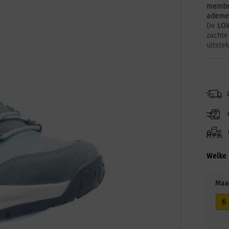
membr
ademe
De
LOW
zachte
uitste
Welke 
Maa
6