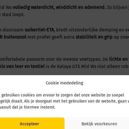
Mid Ws
volledig waterdicht, winddicht en ademend
. Zo blijve
 stad loopt.
an duurzaam
suikerriet-ETA
, biedt uitzonderlijke demping en ee
 buitenzool
met profiel geeft extra
stabiliteit en grip
op zowe
omfortabele pasvorm voor de meeste voettypes. De
lichte en
ix van leer en textiel
is de Kaloya GTX Mid Ws niet alleen rob
Cookie mededeling
dje weg of gewoon dagelijks comfort – de
LOWA Kaloya GTX Mid
 gebruiken cookies om ervoor te zorgen dat onze website zo soepel
gelijk draait. Als je doorgaat met het gebruiken van de website, gaan
 vanuit dat je hiermee instemt.
Accepteer
Bekijk voorkeuren