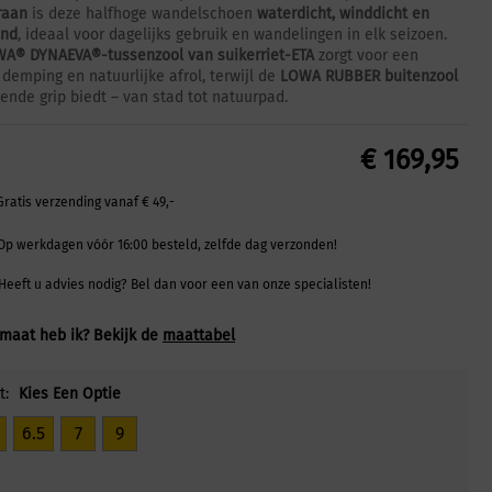
aan
is deze halfhoge wandelschoen
waterdicht, winddicht en
nd
, ideaal voor dagelijks gebruik en wandelingen in elk seizoen.
A® DYNAEVA®-tussenzool van suikerriet-ETA
zorgt voor een
 demping en natuurlijke afrol, terwijl de
LOWA RUBBER buitenzool
kende grip biedt – van stad tot natuurpad.
€
169,95
Gratis verzending vanaf € 49,-
Op werkdagen vóór 16:00 besteld, zelfde dag verzonden!
Heeft u advies nodig? Bel dan voor een van onze specialisten!
maat heb ik? Bekijk de
maattabel
t:
Kies Een Optie
6.5
7
9