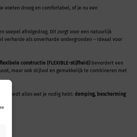
n je voeten droog en comfortabel, of je nu een
n soepel afrolgedrag. Dit zorgt voor een natuurlijk
l verharde als onverharde ondergronden – ideaal voor
 flexibele constructie (FLEXIBLE-stijfheid)
bevordert een
uust, maar ook stijlvol en gemakkelijk te combineren met
 Ws
biedt alles wat je nodig hebt:
demping, bescherming
 we