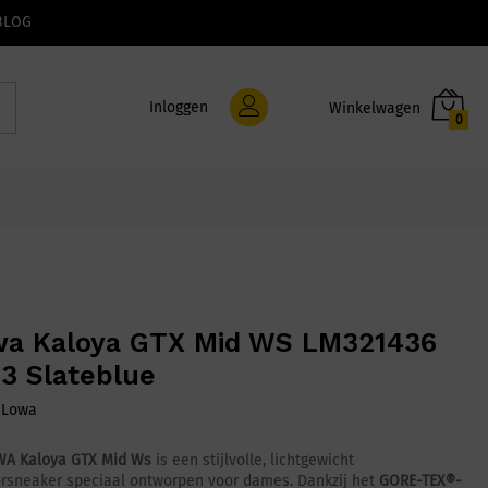
BLOG
Inloggen
0
a Kaloya GTX Mid WS LM321436
3 Slateblue
:
Lowa
A Kaloya GTX Mid Ws
is een stijlvolle, lichtgewicht
rsneaker speciaal ontworpen voor dames. Dankzij het
GORE-TEX®-