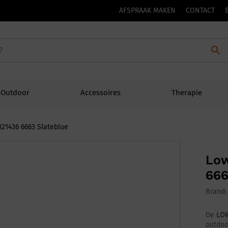
AFSPRAAK MAKEN
CONTACT
Outdoor
Accessoires
Therapie
21436 6663 Slateblue
Low
666
Brand
De
LOW
outdoo