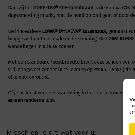
Dankzij het
GORE-TEX® EPE-membraan
is de Kaloya GTX 
dagwandeling maakt, met de hond op pad gaat of door de
De innovatieve
LOWA® DYNAEVA®-tussenzool
, gemaakt v
loopgevoel met optimale ondersteuning. De
LOWA RUBBER
wandelingen in alle seizoenen.
Met een
standaard leestbreedte
biedt deze schoen een c
vrij loopgevoel zonder in te leveren op steun. Dankzij de
m
elke outdooroutfit.
Of je nu kiest voor een wandeling in het bos, een weeken
We
en een moderne look
.
mo
er
Misschien is dit wat voor u: