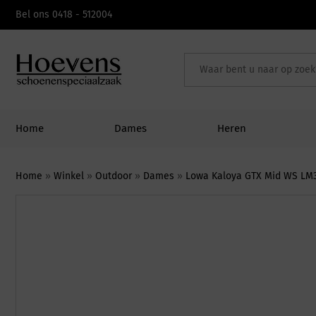
Skip
Bel ons 0418 - 512004
to
content
Home
Dames
Heren
Home
»
Winkel
»
Outdoor
»
Dames
»
Lowa Kaloya GTX Mid WS LM3