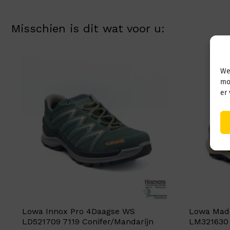
Misschien is dit wat voor u:
We
mo
er
Lowa Innox Pro 4Daagse WS
Lowa Mad
LD521709 7119 Conifer/Mandarijn
LM321630 