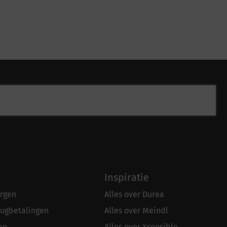
Inspiratie
rgen
Alles over Durea
rugbetalingen
Alles over Meindl
en
Alles over Xsensible