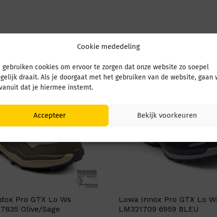
Cookie mededeling
 gebruiken cookies om ervoor te zorgen dat onze website zo soepel
gelijk draait. Als je doorgaat met het gebruiken van de website, gaan
 vanuit dat je hiermee instemt.
Accepteer
Bekijk voorkeuren
dox Pro GTX Lo Ws
Lowa Innox Pro GTX Lo W
7835 Olive/Sage
LM321709 6959 BLEU