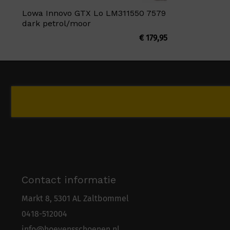
Lowa Innovo GTX Lo LM311550 7579
dark petrol/moor
€
179,95
Contact informatie
Markt 8, 5301 AL Zaltbommel
0418-5
1
2004
info@hoevensschoenen.nl