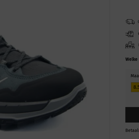
Welke 
Maa
8.
Betaa