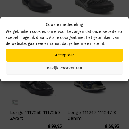
Cookie mededeling
Longo 1033970
Longo 1083249
We gebruiken cookies om ervoor te zorgen dat onze website zo
1033970 Zwart
1083249 Zwart
soepel mogelijk draait. Als je doorgaat met het gebruiken van
€
99,95
€
99,95
de website, gaan we er vanuit dat je hiermee instemt.
Accepteer
Bekijk voorkeuren
Longo 1117259 1117259
Longo 111247 111247 8
Zwart
Denim
€
99,95
€
69,95