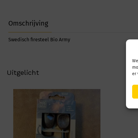
Omschrijving
Swedisch firesteel Bio Army
We
mo
Uitgelicht
er