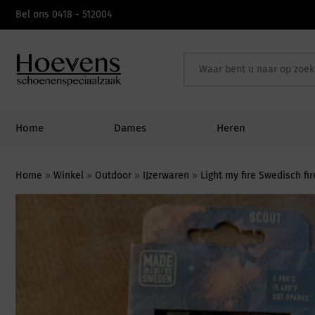
Skip
Bel ons 0418 - 512004
to
content
Home
Dames
Heren
Home
»
Winkel
»
Outdoor
»
IJzerwaren
»
Light my fire Swedisch f