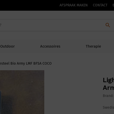
AFSPRAAK MAKEN
CONTACT
Outdoor
Accessoires
Therapie
iresteel Bio Army LMF BFSA COCO
Lig
Ar
Brand
Swedis