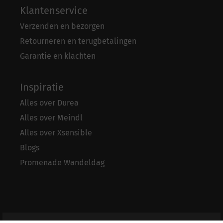
Klantenservice
Verzenden en bezorgen
Retourneren en terugbetalingen
Garantie en klachten
Inspiratie
Alles over Durea
Alles over Meindl
Alles over Xsensible
Blogs
Promenade Wandeldag