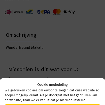
Omschrijving
Wanderfreund Makalu
Misschien is dit wat voor u:
Cookie mededeling
We gebruiken cookies om ervoor te zorgen dat onze website zo
Leki Sherpa
soepel mogelijk draait. Als je doorgaat met het gebruiken van
LT65220282 anthrac
GREY SPECIAL
de website, gaan we er vanuit dat je hiermee instemt.