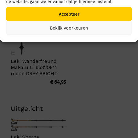
de website, gaan we er vanuit dat je hiermee instemt.
Accepteer
Bekijk voorkeuren
Leki Wanderfreund
Makalu LT65320811
metal GREY BRIGHT
€
64,95
Uitgelicht
Leki Sherpa