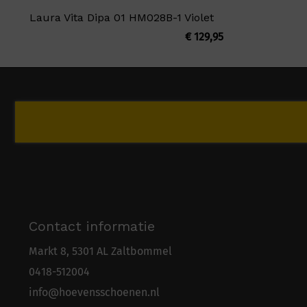
Laura Vita Dipa 01 HM028B-1 Violet
€
129,95
Contact informatie
Markt 8, 5301 AL Zaltbommel
0418-5
1
2004
info@hoevensschoenen.nl