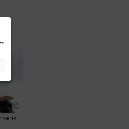
 we
01108-1K