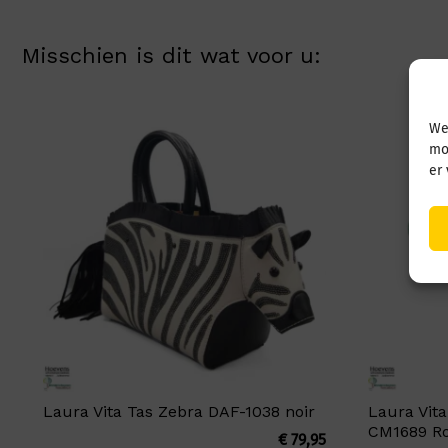
Misschien is dit wat voor u:
We
mo
er
Laura Vita Tas Zebra DAF-1038 noir
Laura Vita
CM1689 R
€
79,95