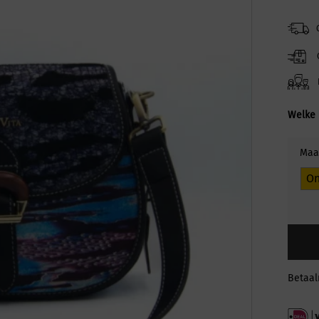
Welke 
Maa
On
Betaa