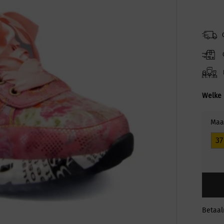
Welke 
Maa
37
Betaa