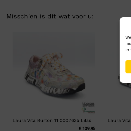
Misschien is dit wat voor u:
We
mo
er
Laura Vita Burton 11 0007635 Lilas
Laura Vit
€
109,95