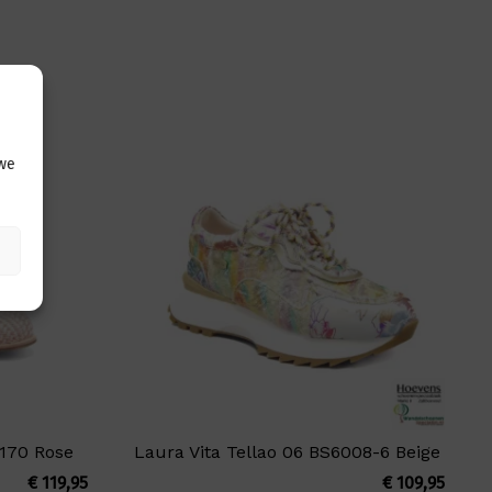
 we
Y170 Rose
Laura Vita Tellao 06 BS6008-6 Beige
€
119,95
€
109,95