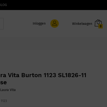
BLOG
Inloggen
0
ra Vita Burton 1123 SL1826-11
ise
:
Laura Vita
 1123