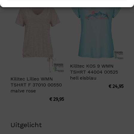
Killtec KOS 9 WMN
TSHRT 44004 00525
hell eisblau
Killtec Lilleo WMN
TSHRT F 37010 00550
€
24,95
malve rose
€
29,95
Uitgelicht