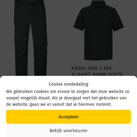
Killtec KOS 2 MN
PLSHRT 43989 00970
Donkergroen
Cookie mededeling
€
39,95
We gebruiken cookies om ervoor te zorgen dat onze website zo
Killtec Kos 13 MN
soepel mogelijk draait. Als je doorgaat met het gebruiken van
pants 42828 00970
de website, gaan we er vanuit dat je hiermee instemt.
Donkergroen
Accepteer
€
89,95
Bekijk voorkeuren