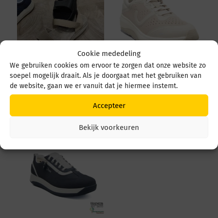
Cookie mededeling
We gebruiken cookies om ervoor te zorgen dat onze website zo
Joya Flores Flores
Joya Miami Women
soepel mogelijk draait. Als je doorgaat met het gebruiken van
Zwart
Miami Women JY120A
de website, gaan we er vanuit dat je hiermee instemt.
Beige
€
189,95
Accepteer
€
259,95
Bekijk voorkeuren