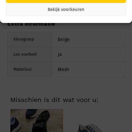
mensen die comfortabel en pijnvrij willen bewegen –
elke dag opnieuw.
Bekijk voorkeuren
Extra informatie
Beige
Kleurgroep
Ja
Los voetbed
Mesh
Materiaal
Misschien is dit wat voor u: