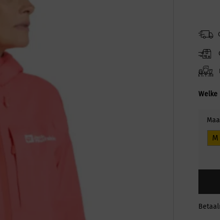
Welke 
Maa
M
Betaa