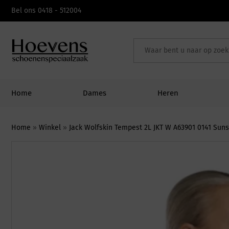
Skip
Bel ons 0418 - 512004
to
content
Home
Dames
Heren
Home
»
Winkel
»
Jack Wolfskin Tempest 2L JKT W A63901 0141 Suns