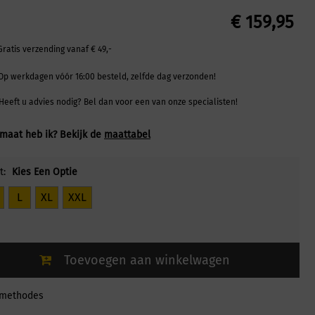
€
159,95
Gratis verzending vanaf € 49,-
Op werkdagen vóór 16:00 besteld, zelfde dag verzonden!
Heeft u advies nodig? Bel dan voor een van onze specialisten!
maat heb ik? Bekijk de
maattabel
t:
Kies Een Optie
L
XL
XXL
Toevoegen aan winkelwagen
lmethodes