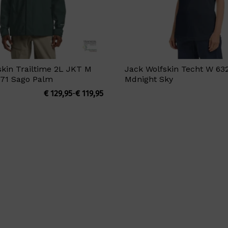
skin Trailtime 2L JKT M
Jack Wolfskin Techt W 63
71 Sago Palm
Mdnight Sky
Prijsklasse:
€
129,95
-
€
119,95
€ 119,95
tot
€ 129,95