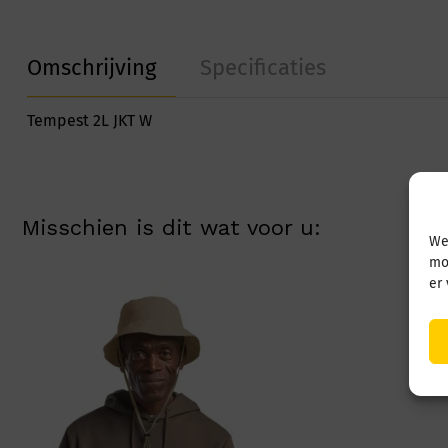
Omschrijving
Specificaties
Tempest 2L JKT W
Misschien is dit wat voor u:
We
mo
er