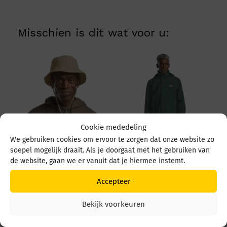
Misschien is dit wat voor u:
Cookie mededeling
We gebruiken cookies om ervoor te zorgen dat onze website zo
Jack Wolfskin
soepel mogelijk draait. Als je doorgaat met het gebruiken van
Trailtime 2L JKT M
de website, gaan we er vanuit dat je hiermee instemt.
63903 E0271 Sago
Palm
Accepteer
Jack Wolfskin Sun Hat
Prijs
€
129,95
-
€
119,95
1903393 A0082 Hazel
€ 119
Bekijk voorkeuren
tot
Wood
€ 129
€
29,95