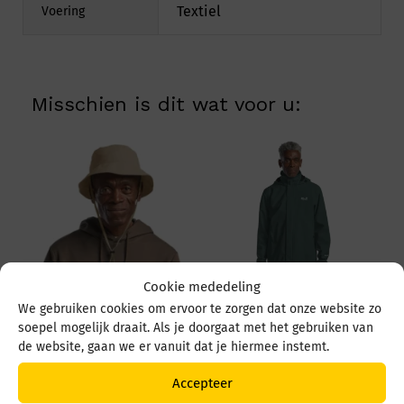
Textiel
Voering
Misschien is dit wat voor u:
Cookie mededeling
We gebruiken cookies om ervoor te zorgen dat onze website zo
Jack Wolfskin
soepel mogelijk draait. Als je doorgaat met het gebruiken van
Trailtime 2L JKT M
de website, gaan we er vanuit dat je hiermee instemt.
63903 E0271 Sago
Palm
Jack Wolfskin Sun Hat
Accepteer
Prijs
€
129,95
-
€
119,95
1903393 A0082 Hazel