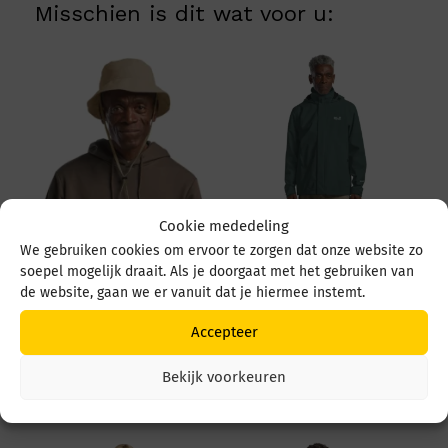
Misschien is dit wat voor u:
Cookie mededeling
Jack Wolfskin
We gebruiken cookies om ervoor te zorgen dat onze website zo
Trailtime 2L JKT M
soepel mogelijk draait. Als je doorgaat met het gebruiken van
63903 E0271 Sago
de website, gaan we er vanuit dat je hiermee instemt.
Palm
Jack Wolfskin Sun Hat
Prijs
€
129,95
-
€
119,95
Accepteer
1903393 A0082 Hazel
€ 119
tot
Wood
Bekijk voorkeuren
€ 129
€
29,95