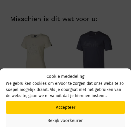
Misschien is dit wat voor u:
Cookie mededeling
We gebruiken cookies om ervoor te zorgen dat onze website zo
Ivanhoe UW Cilla
Ivanhoe UW Ceasar Fir
soepel mogelijk draait. Als je doorgaat met het gebruiken van
Outdoor 1200219 251
2200099 617 Steel
de website, gaan we er vanuit dat je hiermee instemt.
Natural White
blue
Prijs
€
89,95
€
89,99
-
€
89,95
Accepteer
€ 89,
tot
€ 89,
Bekijk voorkeuren