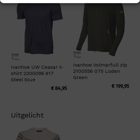
Ivanhoe Volmarfull zip
Ivanhoe UW Ceasar t-
2100556 075 Loden
shirt 2200096 617
Green
Steel blue
€
199,95
€
84,95
Uitgelicht