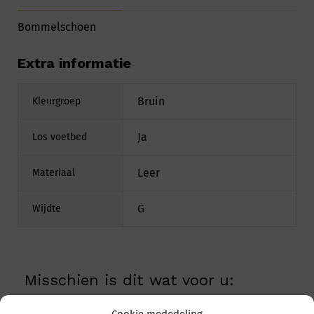
Bommelschoen
Extra informatie
Bruin
Kleurgroep
Ja
Los voetbed
Leer
Materiaal
G
Wijdte
Misschien is dit wat voor u: