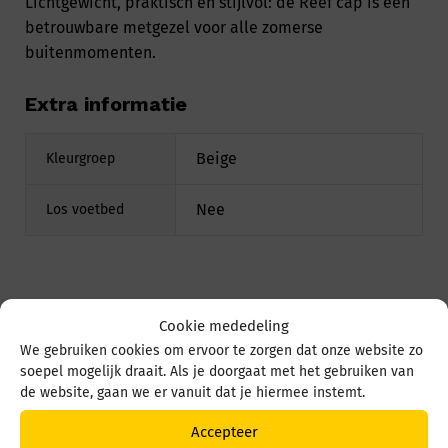
Lichtgewicht, praktisch en stijlvol: de Reef cap is een
betrouwbare metgezel voor alle zomerse
buitenmomenten.
Extra informatie
Beige
Kleurgroep
Nee
Los voetbed
Misschien is dit wat voor u:
Cookie mededeling
We gebruiken cookies om ervoor te zorgen dat onze website zo
soepel mogelijk draait. Als je doorgaat met het gebruiken van
de website, gaan we er vanuit dat je hiermee instemt.
Accepteer