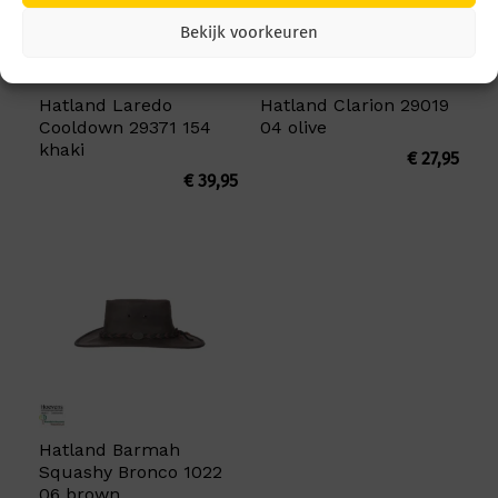
Bekijk voorkeuren
Hatland Laredo
Hatland Clarion 29019
Cooldown 29371 154
04 olive
khaki
€
27,95
€
39,95
Hatland Barmah
Squashy Bronco 1022
06 brown