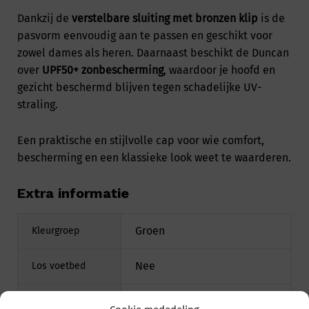
Dankzij de
verstelbare sluiting met bronzen klip
is de
pasvorm eenvoudig aan te passen en geschikt voor
zowel dames als heren. Daarnaast beschikt de Duncan
over
UPF50+ zonbescherming
, waardoor je hoofd en
gezicht beschermd blijven tegen schadelijke UV-
straling.
Een praktische en stijlvolle cap voor wie comfort,
bescherming en een klassieke look weet te waarderen.
Extra informatie
Groen
Kleurgroep
Nee
Los voetbed
Textiel
Materiaal