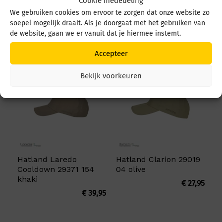
Cookie mededeling
We gebruiken cookies om ervoor te zorgen dat onze website zo
soepel mogelijk draait. Als je doorgaat met het gebruiken van
de website, gaan we er vanuit dat je hiermee instemt.
Misschien is dit wat voor u:
Accepteer
Bekijk voorkeuren
Hatland Laredo
Hatland Clarion 29019
Cooldown 29371 154
04 olive
khaki
€
27,95
€
39,95