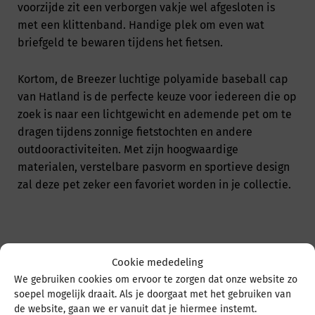
voorzijde zit een verborgen vakje wel afgesloten is
met een klittenband. Handige plek om even wat
briefgeld te bewaren tijdens het fietsen.
Kortom, de Breezer luchtige polyamide baseball cap
van Hatland is de perfecte keuze voor iedereen die op
zoek is naar een lichtgewicht en ademende pet om te
dragen tijdens zonnige fietstochten en andere
outdooractiviteiten. Met zijn hoogwaardige
materialen, verstelbare pasvorm en sportieve design
zal deze pet zeker een favoriet worden in je collectie.
Cookie mededeling
We gebruiken cookies om ervoor te zorgen dat onze website zo
Misschien is dit wat voor u:
soepel mogelijk draait. Als je doorgaat met het gebruiken van
de website, gaan we er vanuit dat je hiermee instemt.