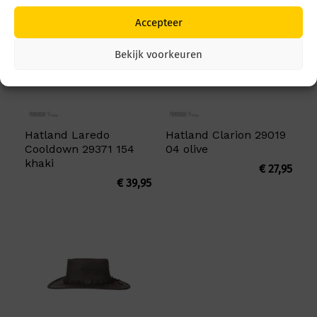
Accepteer
Bekijk voorkeuren
Hatland Laredo
Hatland Clarion 29019
Cooldown 29371 154
04 olive
khaki
€
27,95
€
39,95