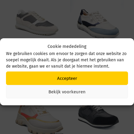
Cookie mededeling
We gebruiken cookies om ervoor te zorgen dat onze website zo
Hassia 30 2066 30
Hassia 30 1350 30 1350
soepel mogelijk draait. Als je doorgaat met het gebruiken van
2066 1301
0232 Weiss/Blue
Sand/Schwarz
de website, gaan we er vanuit dat je hiermee instemt.
€
199,95
€
179,95
Accepteer
Bekijk voorkeuren