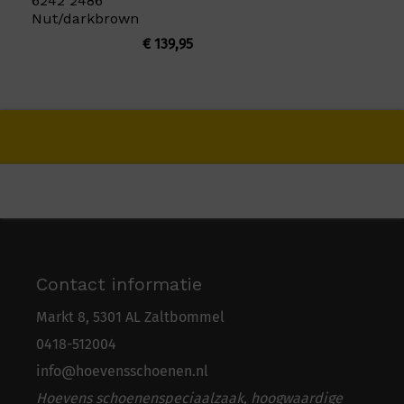
6242 2486
Nut/darkbrown
€
139,95
Contact informatie
Markt 8, 5301 AL Zaltbommel
0418-5
1
2004
info@hoevensschoenen.nl
Hoevens schoenenspeciaalzaak, hoogwaardige