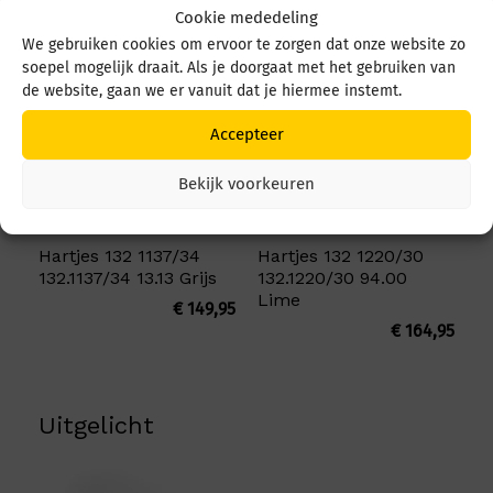
Misschien is dit wat voor u:
Cookie mededeling
We gebruiken cookies om ervoor te zorgen dat onze website zo
soepel mogelijk draait. Als je doorgaat met het gebruiken van
de website, gaan we er vanuit dat je hiermee instemt.
Accepteer
Bekijk voorkeuren
Hartjes 132 1137/34
Hartjes 132 1220/30
132.1137/34 13.13 Grijs
132.1220/30 94.00
Lime
€
149,95
€
164,95
Uitgelicht