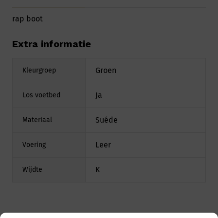
rap boot
Extra informatie
Groen
Kleurgroep
Ja
Los voetbed
Suéde
Materiaal
Leer
Voering
K
Wijdte