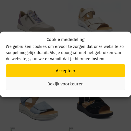
Cookie mededeling
We gebruiken cookies om ervoor te zorgen dat onze website zo
soepel mogelijk draait. Als je doorgaat met het gebruiken van
Hartjes 162 1144 162
Hartjes 132 2101 41 132
1144 31 05.82 lavendel
2101 41 40.40 Gold
de website, gaan we er vanuit dat je hiermee instemt.
€
199,95
€
169,95
Accepteer
Bekijk voorkeuren