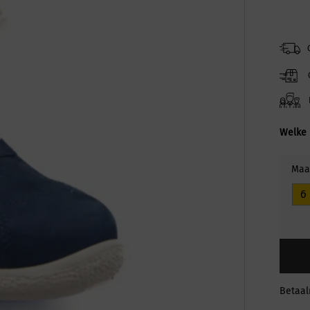
Welke 
Maa
6
Betaa