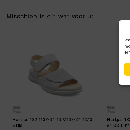
Misschien is dit wat voor u:
We
mo
er
Hartjes 132 1137/34 132.1137/34 13.13
Hartjes 13
Grijs
94.00 Lim