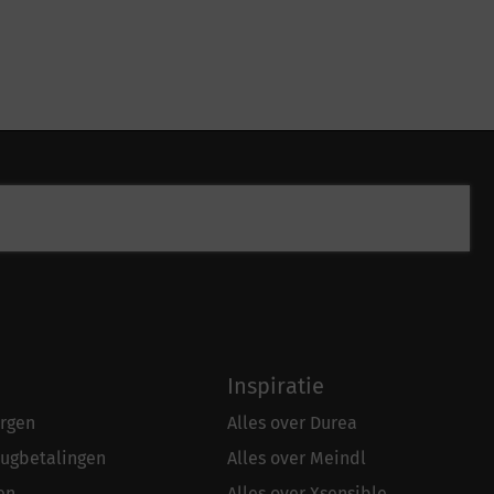
Inspiratie
rgen
Alles over Durea
rugbetalingen
Alles over Meindl
en
Alles over Xsensible