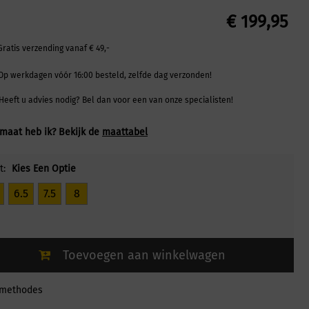
€
199,95
Gratis verzending vanaf € 49,-
Op werkdagen vóór 16:00 besteld, zelfde dag verzonden!
Heeft u advies nodig? Bel dan voor een van onze specialisten!
maat heb ik? Bekijk de
maattabel
t:
Kies Een Optie
6.5
7.5
8
Toevoegen aan winkelwagen
lmethodes