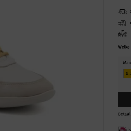
Welke 
Maa
6.
Betaa