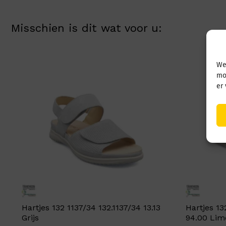
Misschien is dit wat voor u:
We
mo
er
Hartjes 132 1137/34 132.1137/34 13.13
Hartjes 13
Grijs
94.00 Lim