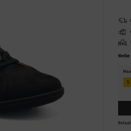
Welke 
Maa
5
Betaa