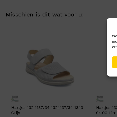
Misschien is dit wat voor u:
We
mo
er
Hartjes 132 1137/34 132.1137/34 13.13
Hartjes 13
Grijs
94.00 Lim