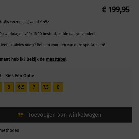
€
199,95
Gratis verzending vanaf € 49,-
Op werkdagen vóór 16:00 besteld, zelfde dag verzonden!
Heeft u advies nodig? Bel dan voor een van onze specialisten!
maat heb ik? Bekijk de
maattabel
t:
Kies Een Optie
6
6.5
7
7.5
8
Toevoegen aan winkelwagen
lmethodes