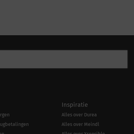
Inspiratie
rgen
Alles over Durea
rugbetalingen
Alles over Meindl
en
Alles over Xsensible