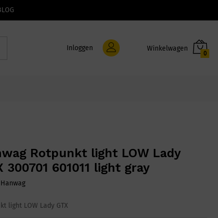
BLOG
Inloggen
0
wag Rotpunkt light LOW Lady
 300701 601011 light gray
:
Hanwag
kt light LOW Lady GTX