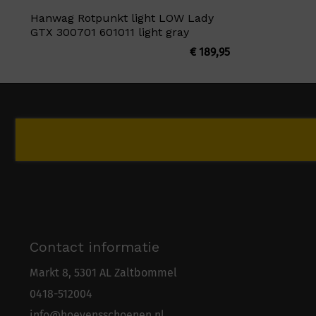
Hanwag Rotpunkt light LOW Lady
GTX 300701 601011 light gray
€
189,95
Contact informatie
Markt 8, 5301 AL Zaltbommel
0418-5
1
2004
info@hoevensschoenen.nl