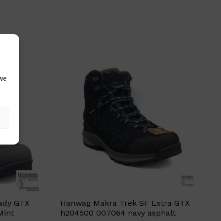
 we
ady GTX
Hanwag Makra Trek SF Extra GTX
Mint
h204500 007064 navy asphalt