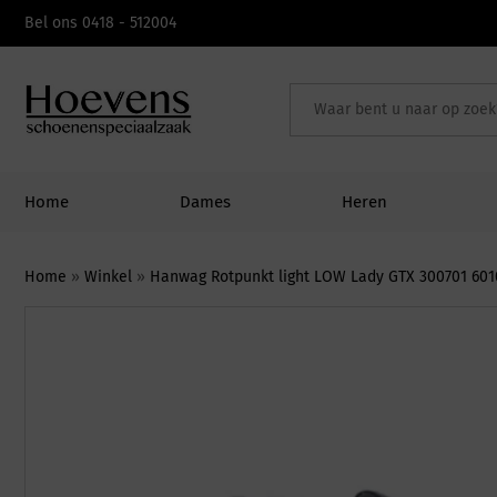
Skip
Bel ons 0418 - 512004
to
content
Home
Dames
Heren
Home
»
Winkel
»
Hanwag Rotpunkt light LOW Lady GTX 300701 6010