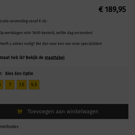
€
189,95
Gratis verzending vanaf € 49,-
Op werkdagen vóór 16:00 besteld, zelfde dag verzonden!
Heeft u advies nodig? Bel dan voor een van onze specialisten!
maat heb ik? Bekijk de
maattabel
t:
Kies Een Optie
5
7
7.5
5.5
Toevoegen aan winkelwagen
lmethodes