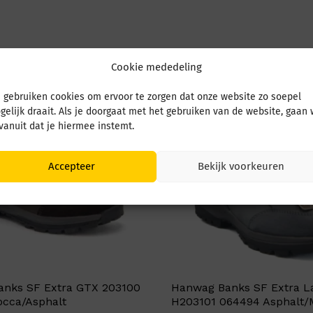
Cookie mededeling
 gebruiken cookies om ervoor te zorgen dat onze website zo soepel
gelijk draait. Als je doorgaat met het gebruiken van de website, gaan
 vanuit dat je hiermee instemt.
Accepteer
Bekijk voorkeuren
nks SF Extra GTX 203100
Hanwag Banks SF Extra L
cca/Asphalt
H203101 064494 Asphalt/