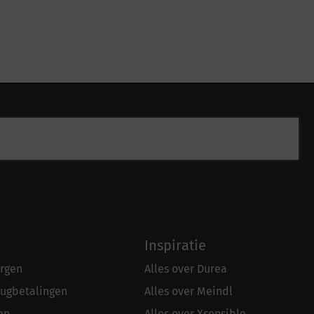
Inspiratie
rgen
Alles over Durea
rugbetalingen
Alles over Meindl
en
Alles over Xsensible