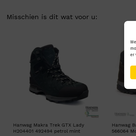
Misschien is dit wat voor u:
We
mo
er
Hanwag Makra Trek GTX Lady
Hanwag Ba
H204401 492494 petrol mint
566064 Mo