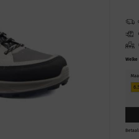
Welke 
Maa
6.
Betaa