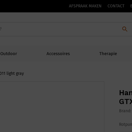
AFSPRAAK MAKEN
CONTACT
Outdoor
Accessoires
Therapie
11 light gray
Han
GTX
Brand
Rotpun