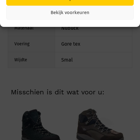
Ja
Los voetbed
Bekijk voorkeuren
Nubuck
Materiaal
Gore tex
Voering
Smal
Wijdte
Misschien is dit wat voor u: