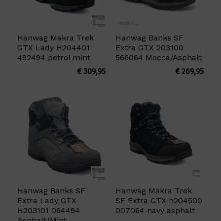
Hanwag Makra Trek
Hanwag Banks SF
GTX Lady H204401
Extra GTX 203100
492494 petrol mint
566064 Mocca/Asphalt
€
309,95
€
269,95
Hanwag Banks SF
Hanwag Makra Trek
Extra Lady GTX
SF Extra GTX h204500
H203101 064494
007064 navy asphalt
Asphalt/Mint