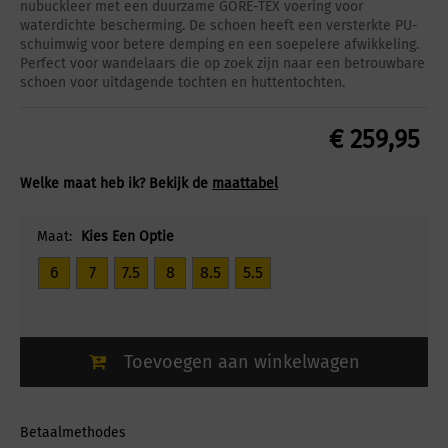
nubuckleer met een duurzame GORE-TEX voering voor
waterdichte bescherming. De schoen heeft een versterkte PU-
schuimwig voor betere demping en een soepelere afwikkeling.
Perfect voor wandelaars die op zoek zijn naar een betrouwbare
schoen voor uitdagende tochten en huttentochten.
€
259,95
Welke maat heb ik? Bekijk de
maattabel
Maat:
Kies Een Optie
6
7
7.5
8
8.5
5.5
Toevoegen aan winkelwagen
Betaalmethodes