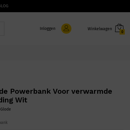
BLOG
Inloggen
0
de Powerbank Voor verwarmde
ding Wit
:
Glode
bank