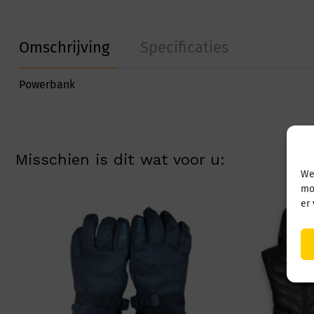
Omschrijving
Specificaties
Powerbank
Misschien is dit wat voor u:
We
mo
er