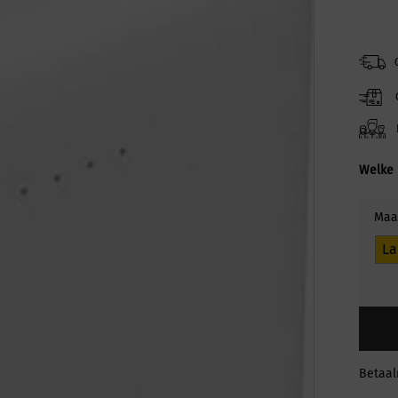
Welke 
Maa
La
Betaa