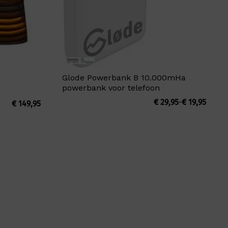
Glode Powerbank B 10.000mHa
powerbank voor telefoon
Prijsk
€
29,95
-
€
19,95
€
149,95
€ 19,9
tot
€ 29,9