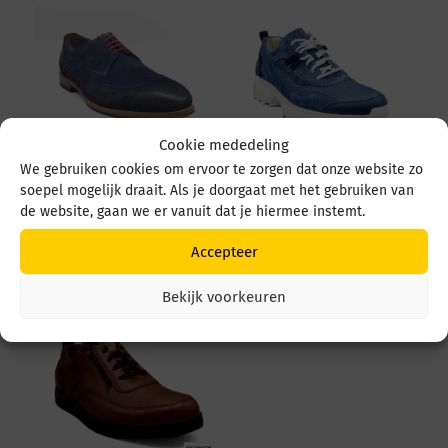
Cookie mededeling
We gebruiken cookies om ervoor te zorgen dat onze website zo
GIJS 2062 2062 604
GIJS 2149 2149 114
soepel mogelijk draait. Als je doorgaat met het gebruiken van
8074
1564 BLAUW
de website, gaan we er vanuit dat je hiermee instemt.
MARINE/NATUREL
€
269,95
€
199,95
Accepteer
Bekijk voorkeuren