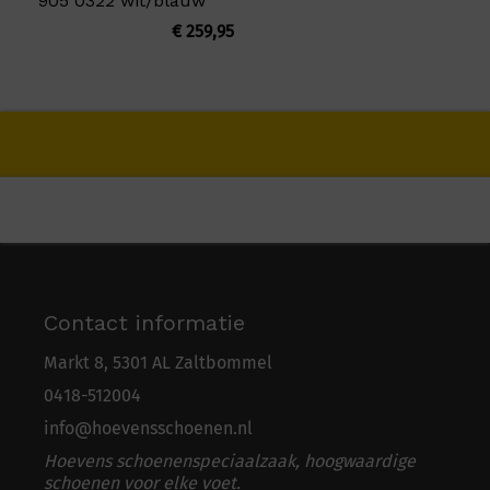
905 0322 wit/blauw
€
259,95
Contact informatie
Markt 8, 5301 AL Zaltbommel
0418-5
1
2004
info@hoevensschoenen.nl
Hoevens schoenenspeciaalzaak, hoogwaardige
schoenen voor elke voet.