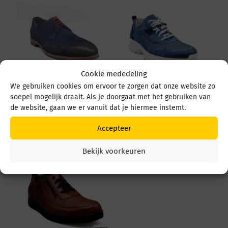
Cookie mededeling
We gebruiken cookies om ervoor te zorgen dat onze website zo
GIJS 2062 2062 604
GIJS 2149 2149 114
soepel mogelijk draait. Als je doorgaat met het gebruiken van
8074
1564 BLAUW
de website, gaan we er vanuit dat je hiermee instemt.
MARINE/NATUREL
€
269,95
€
199,95
Accepteer
Bekijk voorkeuren