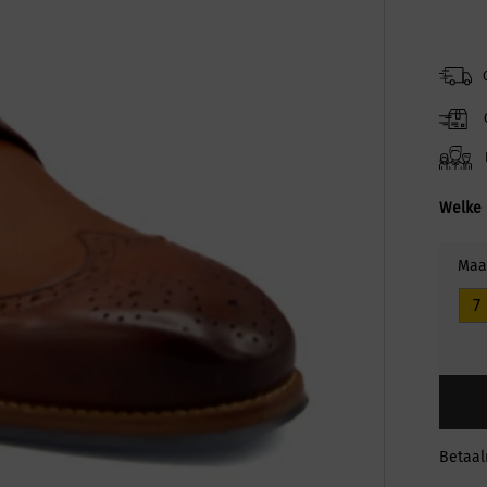
Welke 
Maa
7
Betaa