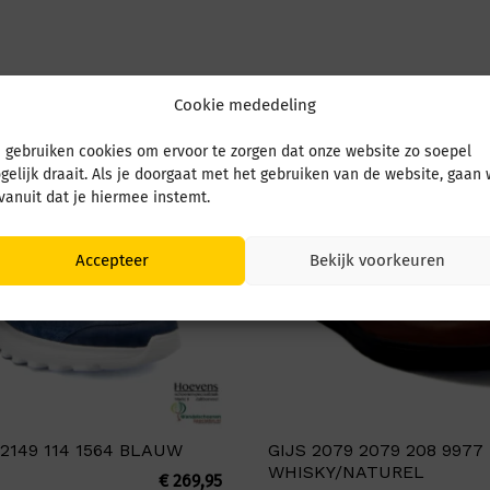
Cookie mededeling
 gebruiken cookies om ervoor te zorgen dat onze website zo soepel
gelijk draait. Als je doorgaat met het gebruiken van de website, gaan
 vanuit dat je hiermee instemt.
Accepteer
Bekijk voorkeuren
 2149 114 1564 BLAUW
GIJS 2079 2079 208 9977
WHISKY/NATUREL
€
269,95