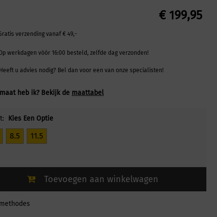
€
199,95
Gratis verzending vanaf € 49,-
Op werkdagen vóór 16:00 besteld, zelfde dag verzonden!
Heeft u advies nodig? Bel dan voor een van onze specialisten!
maat heb ik? Bekijk de
maattabel
t:
Kies Een Optie
8.5
11.5
Toevoegen aan winkelwagen
lmethodes