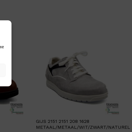
 we
GIJS 2151 2151 208 1628
METAAL/METAAL/WIT/ZWART/NATUREL