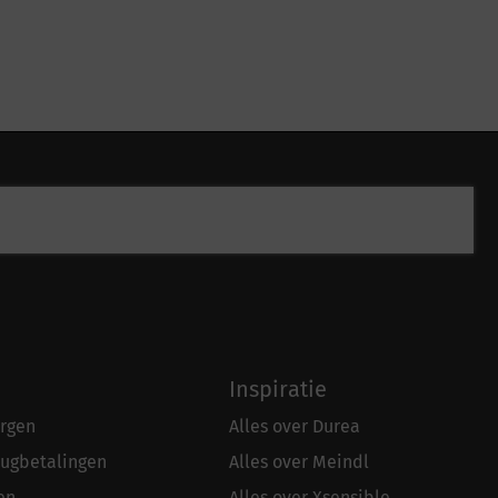
Inspiratie
rgen
Alles over Durea
rugbetalingen
Alles over Meindl
en
Alles over Xsensible