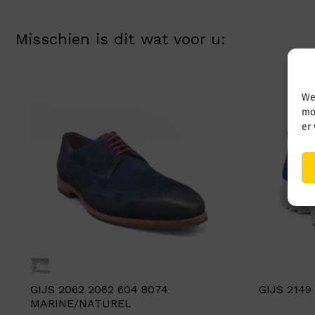
Misschien is dit wat voor u:
We
mo
er
GIJS 2062 2062 604 8074
GIJS 2149
MARINE/NATUREL