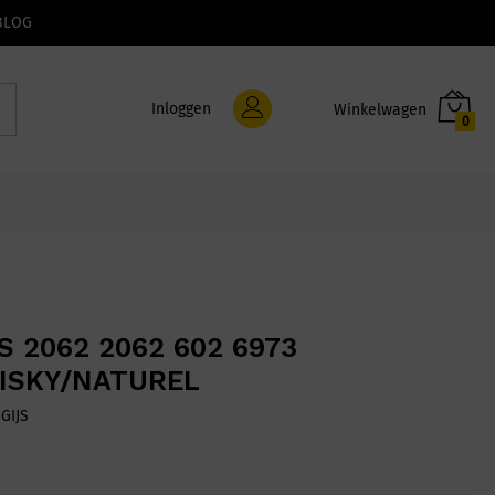
BLOG
Inloggen
0
S 2062 2062 602 6973
ISKY/NATUREL
:
GIJS