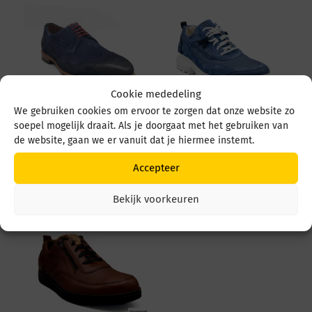
Cookie mededeling
We gebruiken cookies om ervoor te zorgen dat onze website zo
soepel mogelijk draait. Als je doorgaat met het gebruiken van
GIJS 2062 2062 604
GIJS 2149 2149 114
8074
1564 BLAUW
de website, gaan we er vanuit dat je hiermee instemt.
MARINE/NATUREL
€
269,95
Accepteer
€
199,95
Bekijk voorkeuren