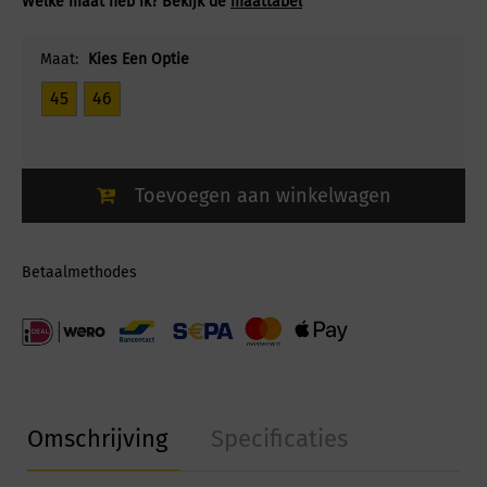
Welke maat heb ik? Bekijk de
maattabel
Maat:
Kies Een Optie
45
46
Toevoegen aan winkelwagen
Betaalmethodes
Omschrijving
Specificaties