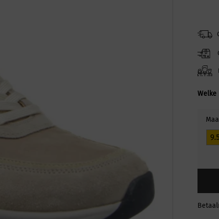
Welke 
Maa
9.
Betaa