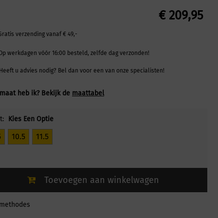
€
209,95
Gratis verzending vanaf € 49,-
Op werkdagen vóór 16:00 besteld, zelfde dag verzonden!
Heeft u advies nodig? Bel dan voor een van onze specialisten!
maat heb ik? Bekijk de
maattabel
t:
Kies Een Optie
5
10.5
11.5
Toevoegen aan winkelwagen
lmethodes