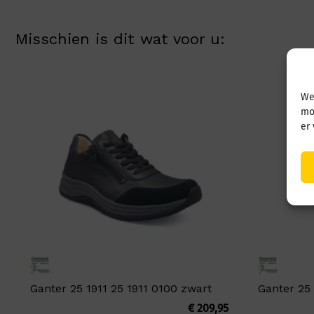
Misschien is dit wat voor u:
We
mo
er
Ganter 25 1911 25 1911 0100 zwart
Ganter 25
€
209,95