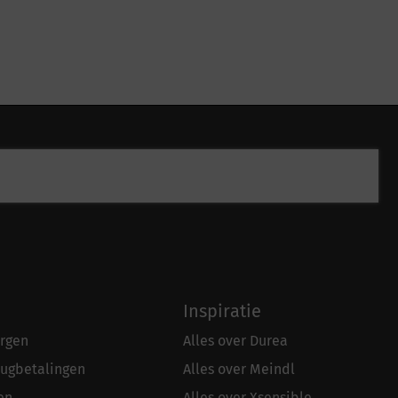
Inspiratie
rgen
Alles over Durea
rugbetalingen
Alles over Meindl
en
Alles over Xsensible