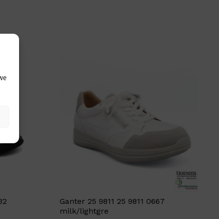
 we
32
Ganter 25 9811 25 9811 0667
milk/lightgre