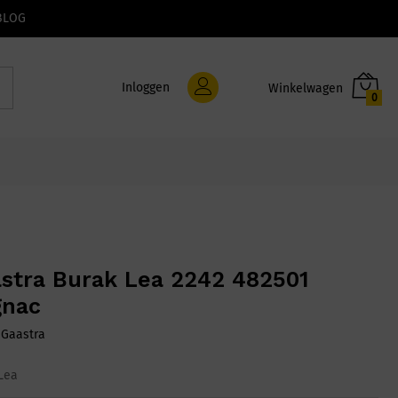
BLOG
Inloggen
0
stra Burak Lea 2242 482501
gnac
:
Gaastra
Lea