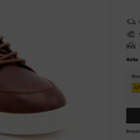
Welke 
Maa
47
Betaa