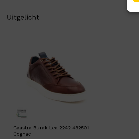
Uitgelicht
Gaastra Burak Lea 2242 482501
Cognac