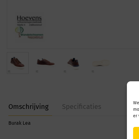
We
Omschrijving
Specificaties
mo
er
Burak Lea