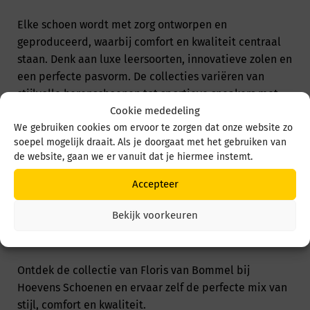
Elke schoen wordt met zorg ontworpen en
geproduceerd, waarbij comfort en kwaliteit centraal
staan. Denk aan luxe leersoorten, innovatieve zolen en
een perfecte pasvorm. De collecties variëren van
stijlvolle herenschoenen tot sportieve sneakers met
Cookie mededeling
een herkenbare twist.
We gebruiken cookies om ervoor te zorgen dat onze website zo
soepel mogelijk draait. Als je doorgaat met het gebruiken van
Wat Floris van Bommel uniek maakt, is de combinatie
de website, gaan we er vanuit dat je hiermee instemt.
van traditie en vernieuwing. Het merk blijft zich
ontwikkelen en speelt in op de laatste trends, zonder
Accepteer
zijn ambachtelijke roots te verliezen. Hierdoor kies je
Bekijk voorkeuren
altijd voor schoenen die niet alleen modieus zijn,
maar ook jarenlang meegaan.
Ontdek de collectie van Floris van Bommel bij
Hoevens Schoenen en ervaar zelf de perfecte mix van
stijl, comfort en kwaliteit.